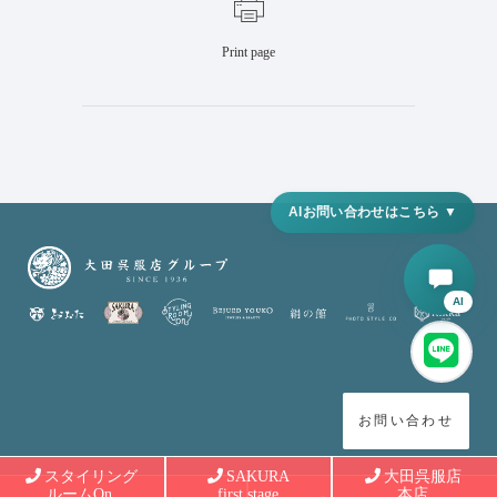
Print page
AI
お問い合わせ
スタイリング
SAKURA
大田呉服店
ルームOn.
first stage
本店