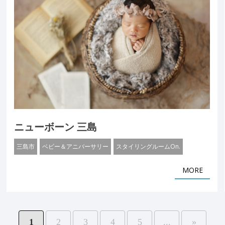
ニューボーン 三島
三島市
ベビー＆アニバーサリー
スタイリングルームOn.
MORE
1
2
3
4
5
...
»