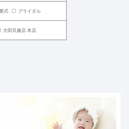
業式
ブライダル
大田呉服店 本店