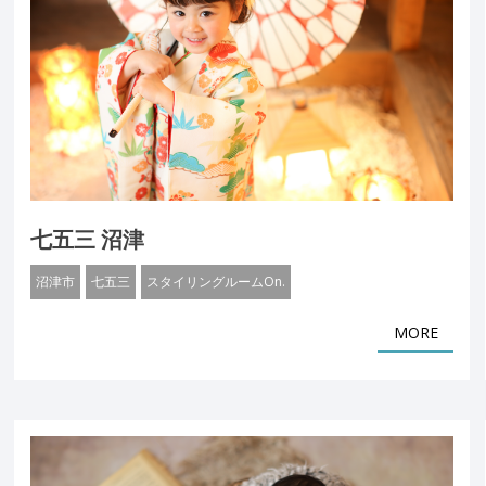
七五三 沼津
沼津市
七五三
スタイリングルームOn.
MORE