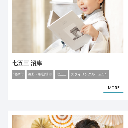
七五三 沼津
沼津市
裾野・御殿場市
七五三
スタイリングルームOn.
MORE