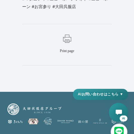
ーン
#お宮参り
#大田呉服店
Print page
AI