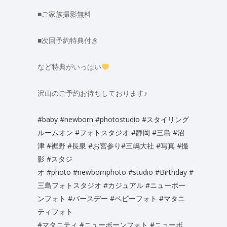
■ご家族撮影無料
■次回予約特典付き
など特典がいっぱい
沢山のご予約お待ちしております♪
#baby
#newborn
#photostudio
#スタイリング
ルームオン
#フォトスタジオ
#静岡
#三島
#沼
津
#裾野
#長泉
#お宮参り
#三嶋大社
#写真
#撮
影
#スタジ
オ
#photo
#newbornphoto
#studio
#Birthday
#
三島フォトスタジオ
#カジュアル
#ニューボー
ンフォト
#バースデー
#ベビーフォト
#マタニ
ティフォト
#マタニティ
#ニューボーンフォト
#ニューボ