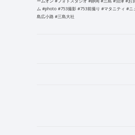
ームオン
#フォトスタジオ
#静岡
#三島
#沼津
#お
ム
#photo
#753撮影
#753前撮り
#マタニティ
#ニ
島広小路
#三島大社