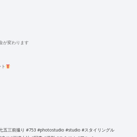
金が変わります
ント
#七五三前撮り
#753
#photostudio
#studio
#スタイリングル