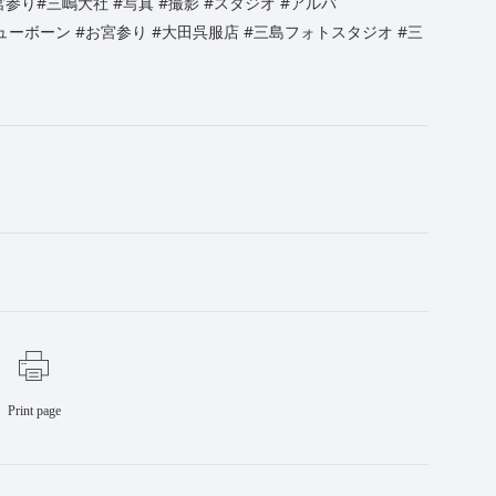
宮参り
#三嶋大社
#写真
#撮影
#スタジオ
#アルバ
ューボーン
#お宮参り
#大田呉服店
#三島フォトスタジオ
#三
Print page