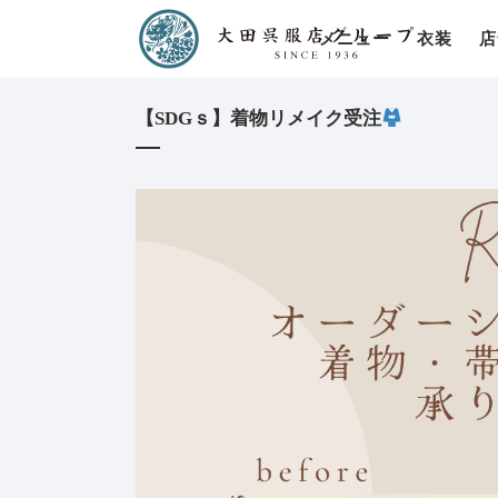
メニュー
衣装
店
【SDGｓ】着物リメイク受注