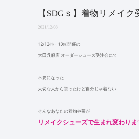
【SDGｓ】着物リメイク
2021/12/08
12/12㈰・13㈪開催の
大田呉服店 オーダーシューズ受注会にて
不要になった
大切な人から貰ったけど自分じゃ着ない
そんなあなたの着物や帯が
リメイクシューズで生まれ変わりま