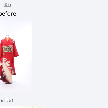
振袖
before
after