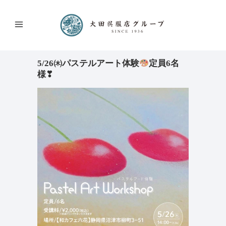
5/26㈭パステルアート体験
定員6名
様❣