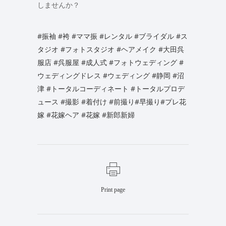
しませんか？
#振袖
#袴
#ママ振
#レンタル
#ブライダル
#ス
タジオ
#フォトスタジオ
#ヘアメイク
#大田呉
服店
#呉服屋
#成人式
#フォトウェディング
#
ウェディングドレス
#ウェディング
#静岡
#沼
津
#トータルコーディネート
#トータルプロデ
ュース
#撮影
#着付け
#前撮り
#早撮り
#プレ花
嫁
#花嫁ヘア
#花嫁
#新郎新婦
Print page