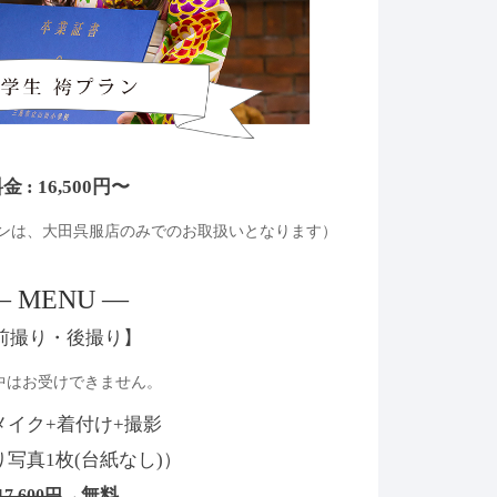
金 : 16,500円〜
ランは、大田呉服店のみでのお取扱いとなります）
— MENU —
前撮り・後撮り】
中はお受けできません。
メイク+着付け+撮影
写真1枚(台紙なし)）
→無料
17,600円