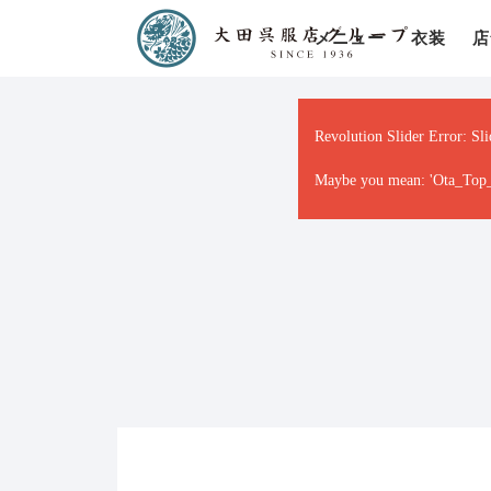
メニュー
衣装
店
Revolution Slider Error: Sli
Maybe you mean: 'Ota_Top_01'