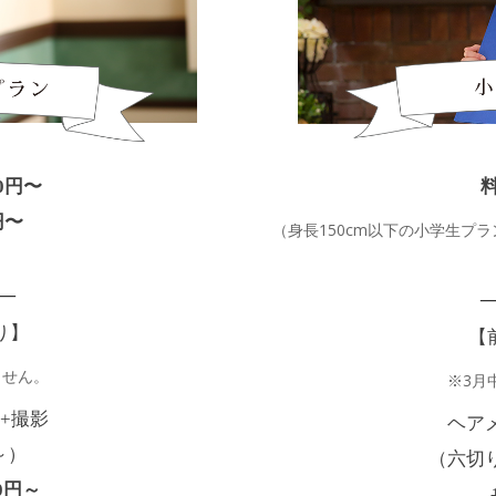
00円〜
料
0円〜
（身長150cm以下の小学生プ
—
り】
【
ません。
※3月
+撮影
ヘア
～）
（六切り
00円～