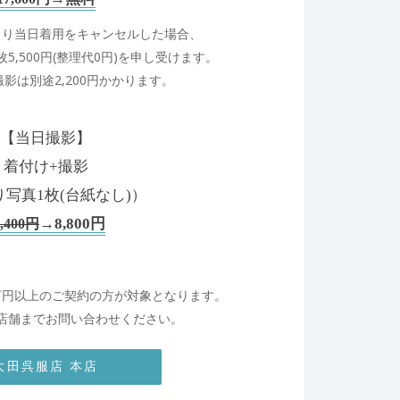
より
当日着用をキャンセルした場合、
5,500円
(整理代0円)を申し受けます。
撮影は
別途2,200円かかります。
【当日撮影】
着付け+撮影
写真1枚(台紙なし)）
→8,800円
6,400円
万円以上の
ご契約の方が対象となります。
店舗まで
お問い合わせください。
大田呉服店 本店