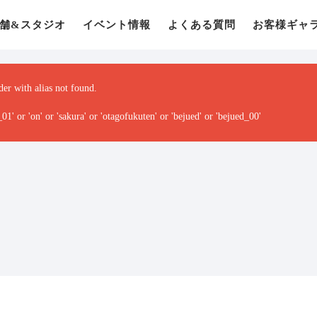
舗&スタジオ
イベント情報
よくある質問
お客様ギャ
der with alias
not found.
 or 'on' or 'sakura' or 'otagofukuten' or 'bejued' or 'bejued_00'