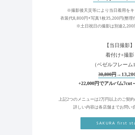
※撮影後天災等により
当日着用をキ
衣装代8,800円+写真1枚35,200円
(整理
※土日祝日の撮影は
別途2,2
【当日撮影】
着付け+撮影
（ベゼルフレーム1c
→13,20
30,800円
+22,000円で
アルバム7cu
上記2つのメニューは2万円以上の
ご契約
詳しい内容は各店舗まで
お問い
SAKURA first s