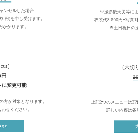
ャンセルした場合、
※撮影後天災等に
代0円)を申し受けます。
衣装代8,800円+写真1枚
00円かかります。
※土日祝日の
ut）
（六切り
0円
2
t～に変更可能
の方が対象となります。
上記2つのメニューは2
合わせください。
詳しい内容は各
tage