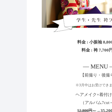
料金 : 小振袖 8,8
料金 : 袴 7,70
— MENU 
【前撮り・後撮
※3月中はお受けでき
ヘアメイク+着付け
（アルバム7cut
→35,2
52,800円～