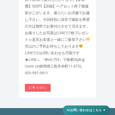
費】500円【詳細】ヘアセット終了後撮
影がございます。撮りたいお洋服でお越
し下さい。今回特別に浴衣で撮影を希望
の方は無料でお着付けさせて頂きます。
お撮りしたお写真はLINEで1枚プレゼン
ト☆是非お友達と一緒にご参加下さい
沢山のご予約お待ちしております
LINEでのお問い合わせも可能です
★LINE→ 『@on.753』で検索Styling
room on静岡県三島市本町11-6TEL
055-991-0911
記事を読む