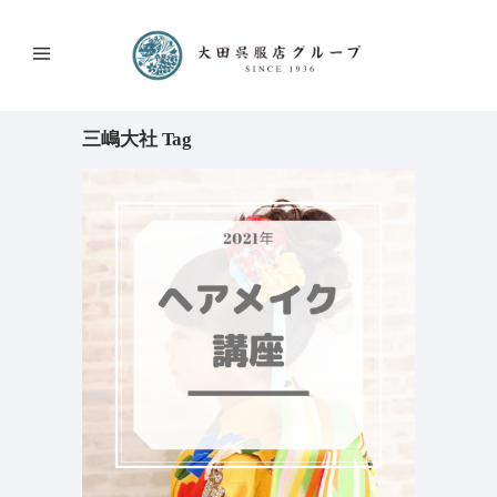
三嶋大社 Tag