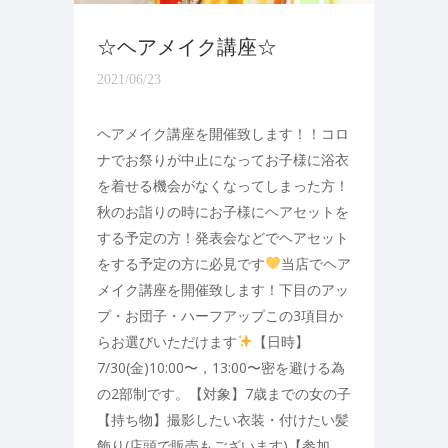
☆ヘアメイク講座☆
2021/06/23
ヘアメイク講座を開催致します！！コロ
ナでお祭りが中止になってお子様に浴衣
を着せる機会がなくなってしまった方！
秋のお詣りの時にお子様にヘアセットを
する予定の方！発表会などでヘアセット
をする予定の方に必見です
当店でヘア
メイク講座を開催致します！下目のアッ
プ・お団子・ハーフアップこの3項目か
らお選びいただけます
【日時】
7/30(金)10:00〜，13:00〜密を避ける為
の2部制です。【対象】7歳までの女の子
【持ち物】撮影したい衣装・付けたい髪
飾り(店頭で販売もございます)【参加