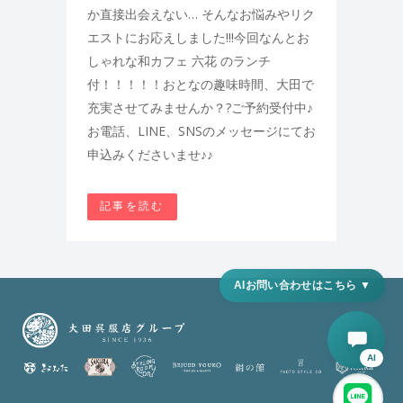
か直接出会えない… そんなお悩みやリク
エストにお応えしました!!!今回なんとお
しゃれな和カフェ 六花 のランチ
付！！！！！おとなの趣味時間、大田で
充実させてみませんか？?ご予約受付中♪
お電話、LINE、SNSのメッセージにてお
申込みくださいませ♪♪
記事を読む
AI