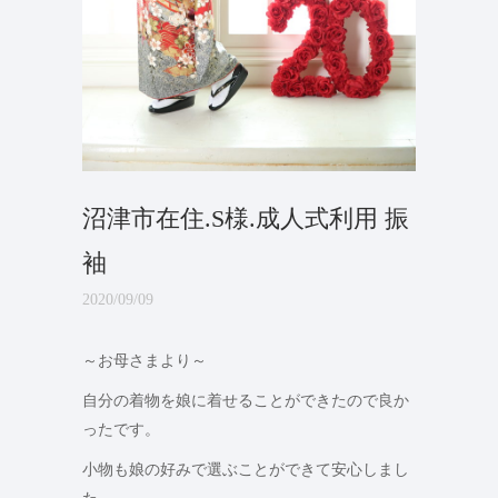
沼津市在住.S様.成人式利用 振
袖
2020/09/09
～お母さまより～
自分の着物を娘に着せることができたので良か
ったです。
小物も娘の好みで選ぶことができて安心しまし
た。