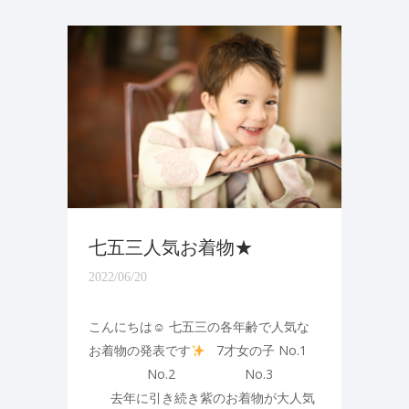
七五三人気お着物★
2022/06/20
こんにちは☺ 七五三の各年齢で人気な
お着物の発表です
7才女の子 No.1
No.2 No.3
去年に引き続き紫のお着物が大人気