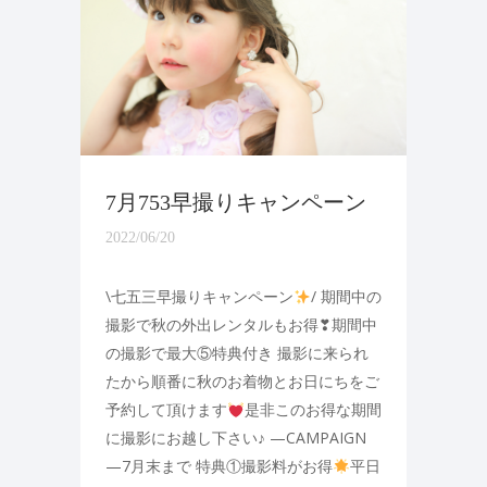
7月753早撮りキャンペーン
2022/06/20
\七五三早撮りキャンペーン
/ 期間中の
撮影で秋の外出レンタルもお得❣期間中
の撮影で最大⑤特典付き 撮影に来られ
たから順番に秋のお着物とお日にちをご
予約して頂けます
是非このお得な期間
に撮影にお越し下さい♪ —CAMPAIGN
—7月末まで 特典①撮影料がお得
平日