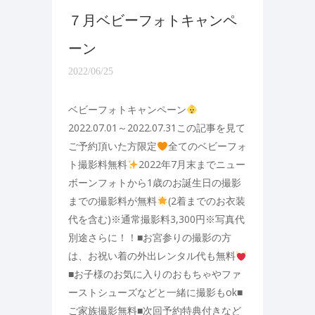
７月ベビーフォトキャンペ
ーン
2022/06/25
ベビーフォトキャンペーン
2022.07.01～2022.07.31この記事を見て
ご予約頂いた方限定
全てのベビーフォ
ト撮影料無料
2022年7月末までニュー
ボーンフォトから1歳のお誕生日の撮影
までの撮影料が無料
(2着までのお衣装
代を含む)※通常撮影料3,300円※写真代
別途さらに！！■お宮参りの撮影の方
は、お祝い着の外出レンタル代も無料
■お子様のお気に入りのおもちゃやファ
ーストシューズなどと一緒に撮影もok■
ご家族撮影無料■次回予約特典付きなど