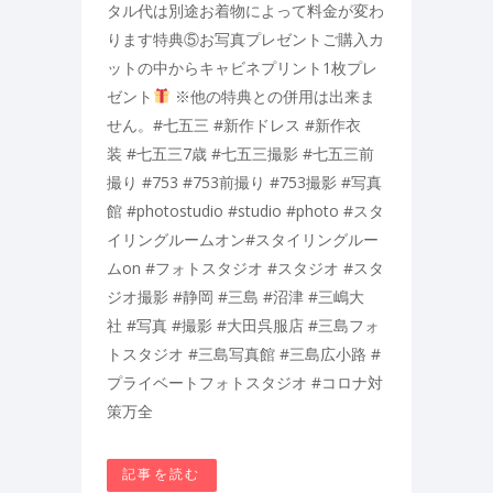
タル代は別途お着物によって料金が変わ
ります特典⑤お写真プレゼントご購入カ
ットの中からキャビネプリント1枚プレ
ゼント
※他の特典との併用は出来ま
せん。#七五三 #新作ドレス #新作衣
装 #七五三7歳 #七五三撮影 #七五三前
撮り #753 #753前撮り #753撮影 #写真
館 #photostudio #studio #photo #スタ
イリングルームオン#スタイリングルー
ムon #フォトスタジオ #スタジオ #スタ
ジオ撮影 #静岡 #三島 #沼津 #三嶋大
社 #写真 #撮影 #大田呉服店 #三島フォ
トスタジオ #三島写真館 #三島広小路 #
プライベートフォトスタジオ #コロナ対
策万全
記事を読む