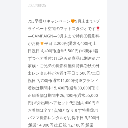
2022/08/25
753早撮りキャンペーン
9月末まで⭐︎プ
ライベート空間のフォトスタジオです
—CAMPAIGN—9月末まで特典①撮影料
がお得
平日 2,200円(通常4,400円)土
日祝日 4,400円(通常5,500円)※和洋1着
ずつヘア着付け代込み※商品代別途※ご
家族・ご兄弟の撮影料無料特典②秋の外
出レンタル料がお得❣平日 5,500円/土日
祝日 7,700円(通常11,000円)※ブランド
着物は期間中15,400円(通常33,000円)※
正絹着物は期間中26,400円(通常55,000
円)※外出時ヘアセット代別途4,400円※
お着物は全て1点物となります特典③パ
パママ撮影レンタルがお得平日 5,500円
(通常14,800円)土日祝 12,100円(通常