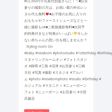
料3,300円※写真代別途さらに！！■お宮
参りの撮影の方は、お祝い着の外出レン
タル代も無料
■お子様のお気に入りの
おもちゃやファーストシューズなどと一
緒に撮影もok■ご家族撮影無料■次回予
約特典付きなど特典がいっぱい
今しか
ない赤ちゃんの思い出を残しませんか？
Styling room On.
#baby #newborn #photostudio #1stbirthday #birthday
スタイリングルームオン #フォトスタジ
オ #静岡 #三島 #沼津 #お宮参り#三嶋
大社 #写真 #撮影 #スタジオ #アルバ
ム #photo #newbornphoto #studio #Birthday #
カジュアル #マタニティ #ニューボーン
フォト #ニューボーン #お宮参り #大田
呉服店