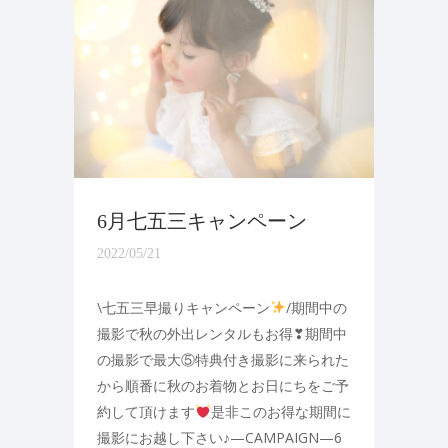
6月七五三キャンペーン
2022/05/21
\七五三早撮りキャンペーン
/期間中の
撮影で秋の外出レンタルもお得❣期間中
の撮影で最大⑤特典付き撮影に来られた
から順番に秋のお着物とお日にちをご予
約して頂けます
是非このお得な期間に
撮影にお越し下さい♪—CAMPAIGN—6