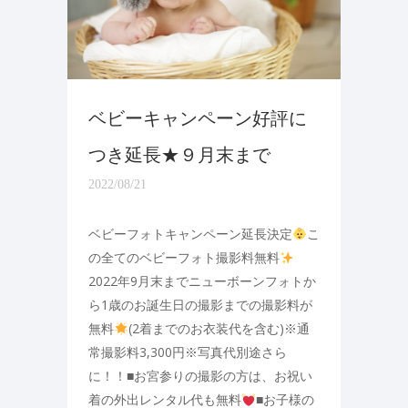
ベビーキャンペーン好評に
つき延長★９月末まで
2022/08/21
ベビーフォトキャンペーン延長決定
こ
の全てのベビーフォト撮影料無料
2022年9月末までニューボーンフォトか
ら1歳のお誕生日の撮影までの撮影料が
無料
(2着までのお衣装代を含む)※通
常撮影料3,300円※写真代別途さら
に！！■お宮参りの撮影の方は、お祝い
着の外出レンタル代も無料
■お子様の