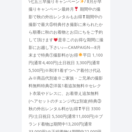
\七五三早撮りキャンペーン
/ 8月が早
撮りキャンペーン最終月
期間中の撮
影で秋の外出レンタルもお得❣期間中の
撮影で最大⑤特典付き撮影に来られたか
ら順番に秋のお着物とお日にちをご予約
して頂けます
是非このお得な期間に撮
影にお越し下さい♪—CAMPAIGN—8月
末まで特典①撮影料がお得
平日 1,100
円(通常4,400円)土日祝日 3,300円(通常
5,500円)※和洋1着ずつヘア着付け代込
み※商品代別途※ご家族・ご兄弟の撮影
料無料特典②洋装1着追加無料※セレク
ト衣装やドレスに、お着替え追加無料
(ヘアセットのチェンジ代は別途)特典③
秋の外出レンタル料がお得❣平日 3300
円/土日祝日 5,500円(通常11,000円)※ブ
ランド着物は期間中13,200円(通常
33,000円)※正絹着物は期間中22,000円