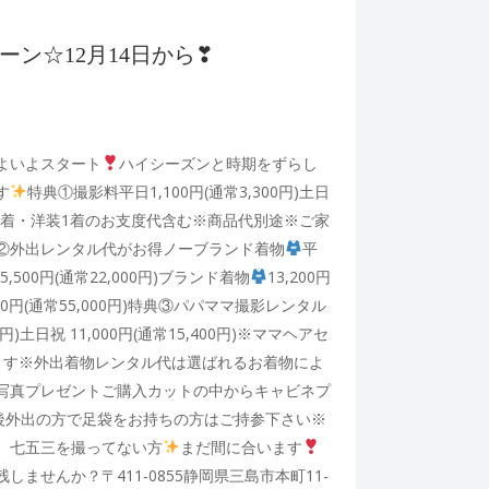
ン☆12月14日から❣
よいよスタート
ハイシーズンと時期をずらし
す
特典①撮影料平日1,100円(通常3,300円)土日
※和装1着・洋装1着のお支度代含む※商品代別途※ご家
②外出レンタル代がお得ノーブランド着物
平
祝5,500円(通常22,000円)ブランド着物
13,200円
,000円(通常55,000円)特典③パパママ撮影レンタル
0円)土日祝 11,000円(通常15,400円)※ママヘアセ
ります※外出着物レンタル代は選ばれるお着物によ
写真プレゼントご購入カットの中からキャビネプ
後外出の方で足袋をお持ちの方はご持参下さい※
。七五三を撮ってない方
まだ間に合います
ませんか？〒411-0855静岡県三島市本町11-