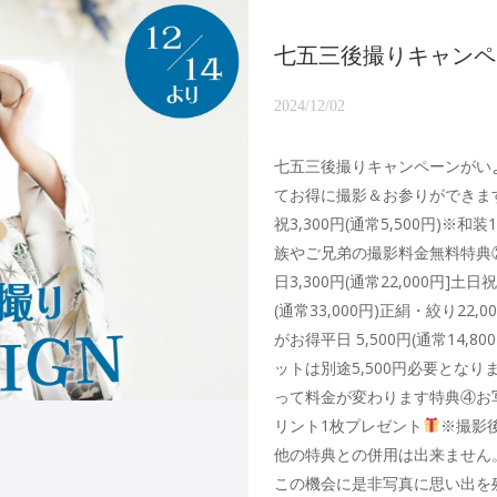
七五三後撮りキャンペー
2024/12/02
七五三後撮りキャンペーンがい
てお得に撮影＆お参りができま
祝3,300円(通常5,500円)
族やご兄弟の撮影料金無料特典
日3,300円(通常22,000円]土日
(通常33,000円)正絹・絞り22
がお得平日 5,500円(通常14,80
ットは別途5,500円必要とな
って料金が変わります特典④お
リント1枚プレゼント
※撮影
他の特典との併用は出来ません
この機会に是非写真に思い出を残し