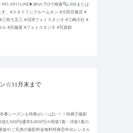
5-991-0911LINE▶︎@on.753で検索
LINEまたは
す。#スタイリングルームオン #大田呉服店 #
#三島七五三 #沼津フォトスタジオ #三嶋大社 #
タル #呉服屋 #フォトスタジオ #写真館
ン☆11月末まで
本番シーズンも特典がいっぱい！！特典①撮影
土日祝5,500円(通常8,800円)※和装1着・洋装1着の
家族やご兄弟の撮影料金無料特典②外出レンタル