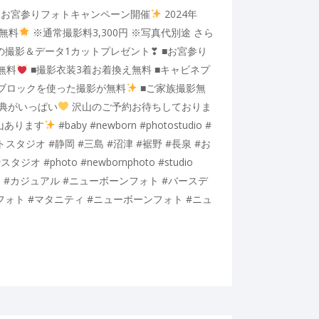
お宮参りフォトキャンペーン開催
2024年
が無料
※通常撮影料3,300円 ※写真代別途 さら
の撮影＆データ1カットプレゼント❣ ■お宮参り
無料
■撮影衣装3着お着換え無料 ■キャビネプ
ブロックを使った撮影が無料
■ご家族撮影無
特典がいっぱい
沢山のご予約お待ちしておりま
山あります
#baby #newborn #photostudio #
タジオ #静岡 #三島 #沼津 #裾野 #長泉 #お
オ #photo #newbornphoto #studio
ジオ #カジュアル #ニューボーンフォト #バースデ
フォト #マタニティ #ニューボーンフォト #ニュ