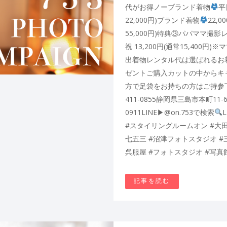
代がお得ノーブランド着物
平
22,000円)ブランド着物
22,0
55,000円)特典③パパママ撮影レ
祝 13,200円(通常15,400
出着物レンタル代は選ばれるお
ゼントご購入カットの中からキ
方で足袋をお持ちの方はご持参
411-0855静岡県三島市本町1
0911LINE▶︎@on.753で検索
#スタイリングルームオン #大田
七五三 #沼津フォトスタジオ #
呉服屋 #フォトスタジオ #写真
記事を読む