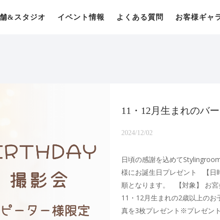
舗&スタジオ
イベント情報
よくある質問
お客様ギャ
11・12月生まれのバ
2024/12/02
日頃の感謝を込めてStylingro
様にお誕生日プレゼント 【日時】 1
順となります。 【対象】 お
11・12月生まれの2歳以上のお
真を3枚プレゼント※プレゼン