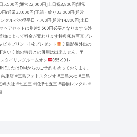
日5,500円(通常22,000円]土日祝8,800円(通常
00円(通常33,000円)正絹・絞り33,000円(通常
ンタルがお得平日 7,700円(通常14,800円)土日
円)※ママヘアセットは別途5,500円必要となります※外
着物によって料金が変わります特典④お写真プレ
ャビネプリント1枚プレゼント
※撮影後外出の
下さい※他の特典との併用は出来ません。〒
1-6スタイリングルームオン
055-991-
LINEまたはDMからのご予約も承っております。
呉服店 #三島フォトスタジオ #三島大社 #三島
三嶋大社 #七五三 #沼津七五三 #着物レンタル #
館