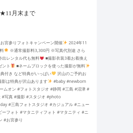
★11月末まで
お宮参りフォトキャンペーン開催
2024年11
料
※通常撮影料3,300円 ※写真代別途 さら
外出レンタル代も無料
■撮影衣装3着お着換え
ゼント
■ネームブロックを使った撮影が無料
特典付き など特典がいっぱい
沢山のご予約お
撮影は特典が沢山あります
#baby #newborn
゙ルームオン #フォトスタジオ #静岡 #三島 #沼津 #
写真 #撮影 #スタジオ #photo
#Birthday #三島フォトスタジオ #カジュアル #ニュー
ビーフォト #マタニティフォト #マタニティ #ニ
ン #お宮参り