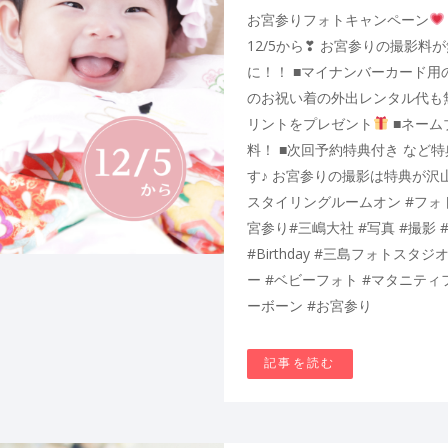
お宮参りフォトキャンペーン
12/5から❣ お宮参りの撮影料
に！！ ■マイナンバーカード用
のお祝い着の外出レンタル代も
リントをプレゼント
■ネーム
料！ ■次回予約特典付き など
す♪ お宮参りの撮影は特典が沢
スタイリングルームオン #フォトス
宮参り#三嶋大社 #写真 #撮影 #スタジ
#Birthday #三島フォトスタ
ー #ベビーフォト #マタニティ
ーボーン #お宮参り
記事を読む