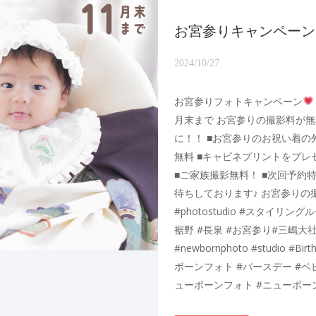
お宮参りキャンペーン
2024/10/27
お宮参りフォトキャンペーン
月末まで お宮参りの撮影料が無
に！！ ■お宮参りのお祝い着の
無料 ■キャビネプリントをプレ
■ご家族撮影無料！ ■次回予約
待ちしております♪ お宮参りの
#photostudio #スタイリンク
裾野 #長泉 #お宮参り#三嶋大社 #
#newbornphoto #studio 
ボーンフォト #バースデー #ベ
ューボーンフォト #ニューボー