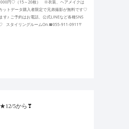
000円♡（15～20枚） ※衣装、ヘアメイクは
カットデータ購入者限定で兄弟撮影が無料です♡
♪ ご予約はお電話、公式LINEなど各種SNS
タイリングルームOn.☎︎055-911-0911〒
6
12/5から❣