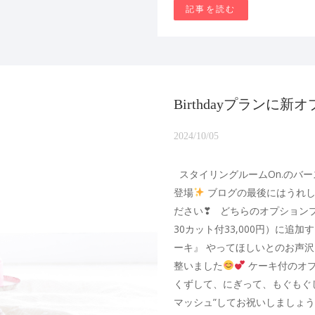
記事を読む
Birthdayプランに
2024/10/05
スタイリングルームOn.のバー
登場
ブログの最後にはうれし
ださい❣ どちらのオプション
30カット付33,000円）に追
ーキ』 やってほしいとのお声
整いました
ケーキ付のオプ
くずして、にぎって、もぐもぐ
マッシュ”してお祝いしましょう